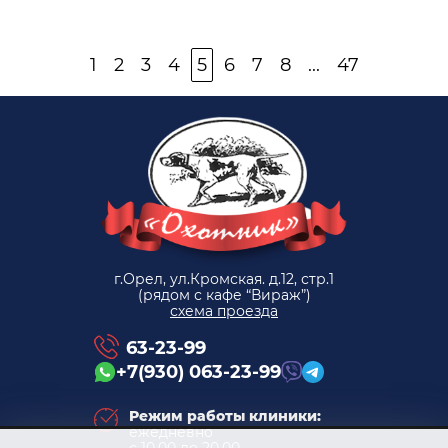
1
2
3
4
5
6
7
8
...
47
г.Орел, ул.Кромская. д.12, стр.1
(рядом с кафе “Вираж”)
схема проезда
63-23-99
+7(930) 063-23-99
Режим работы клиники:
ежедневно
с 10.00 до 20.00