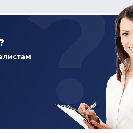
?
алистам